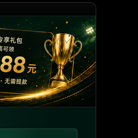
首
App
新闻
关于
页
资讯
我们