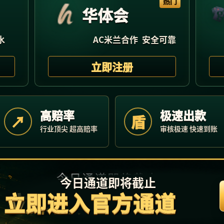
—— 赛事数据中枢，从这里开
彩
数据解析与超清流媒体，
九游娱乐客户端
与网页端协同，为您
的是欧洲五大联赛、NBA季后赛还是电竞赛场，我们都能提供
畅的观看体验。