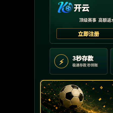
九游娱乐
汇聚实时赛况、多维
务体验。无论您追踪
首页
/
新闻资讯
/ 正文