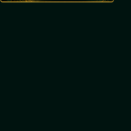
2026-07-09 09:14:42
639次阅读
九游棋牌娱乐：你的专属休闲天地
本文由开云编辑部整理发布，为您带来最新、最专业的体育
赛事解读与深度分析。我们致力于为每一位体育爱好者提供
有价值的资讯内容。
在现代休闲生活中，越来越多的人寻找一种既能放松
身心又能锻炼智力的娱乐场所。九游棋牌娱乐作为一
个新兴的休闲平台，为广大棋牌爱好者提供了一个充
满乐趣与挑战的天地。本文将深入探讨九游棋牌娱乐
的独特优势，以及它如何成为你理想的休闲选择。