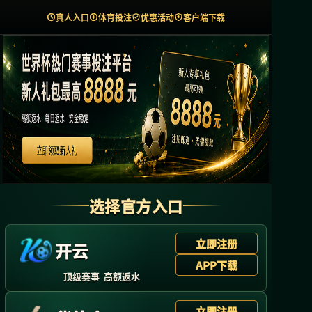
九游娱乐
—— 赛事数据