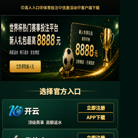
九游娱乐
—— 赛事数据